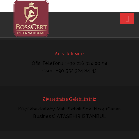
Arayabilirsiniz
Ofis Telefonu : +90 216 314 00 94
Gsm : +90 552 324 84 43
Ziyaretimize Gelebilirsiniz
Küçükbakkalköy Mah. Selvili Sok. No:4 (Canan
Business) ATAŞEHİR İSTANBUL