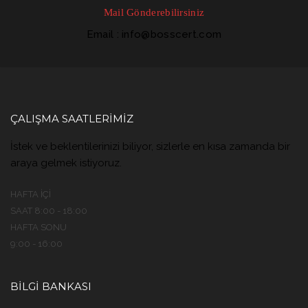
Mail Gönderebilirsiniz
Email : info@bosscert.com
ÇALIŞMA SAATLERIMIZ
İstek ve beklentilerinizi biliyor, sizlerle en kısa zamanda bir
araya gelmek istiyoruz.
HAFTA İÇI
SAAT 8:00 - 18:00
HAFTA SONU
9:00 - 16:00
BILGI BANKASI