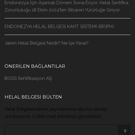
Endonezya İçin Aşamalı Dönem Sona Eriyor, Helal Sertifika
Zorunluluğu 18 Ekim 2024’ten İtibaren Yürürlüğe Giriyor
ENDONEZYA HELAL BELGESİ KAYIT SİSTEMİ (BPJPH)
Jakim Helal Belgesi Nedir? Ne İşe Yarar?
ÖNERILEN BAĞLANTILAR
BOSS Sertifikasyon AŞ.
HELAL BELGESİ BÜLTEN
Helal Belgelendirme yayınlarımıza abone olmayı
unutmayınız. Lütfen mail adresinizi gönderiniz.