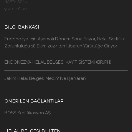
HAFTA SONU
9:00 - 16:00
BILGI BANKASI
Endonezya İçin Aşamalı Dönem Sona Eriyor, Helal Sertifika
Zorunluluğu 18 Ekim 2024’ten İtibaren Yürürlüğe Giriyor
ENDONEZYA HELAL BELGESİ KAYIT SİSTEMİ (BPJPH)
Jakim Helal Belgesi Nedir? Ne İşe Yarar?
ÖNERILEN BAĞLANTILAR
BOSS Sertifikasyon AŞ.
HELAL BELGESİ BÜLTEN