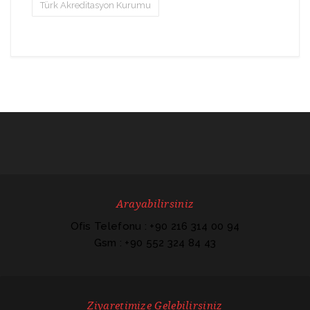
Türk Akreditasyon Kurumu
Arayabilirsiniz
Ofis Telefonu : +90 216 314 00 94
Gsm : +90 552 324 84 43
Ziyaretimize Gelebilirsiniz