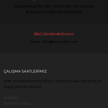
Küçükbakkalköy Mah. Selvili Sok. No:4 (Canan
Business) ATAŞEHİR İSTANBUL
Mail Gönderebilirsiniz
Email : info@bosscert.com
ÇALIŞMA SAATLERIMIZ
İstek ve beklentilerinizi biliyor, sizlerle en kısa zamanda bir
araya gelmek istiyoruz.
HAFTA İÇI
SAAT 8:00 - 18:00